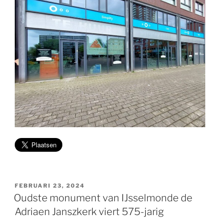
GEPLAATST
FEBRUARI 23, 2024
OP
Oudste monument van IJsselmonde de
Adriaen Janszkerk viert 575-jarig