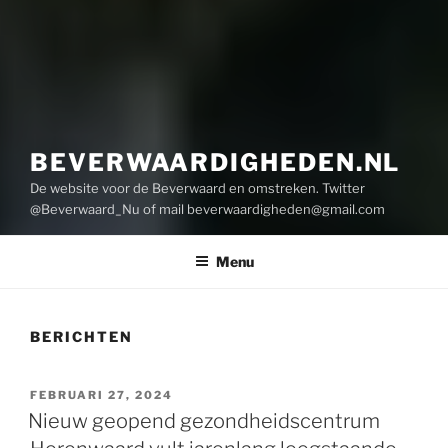
BEVERWAARDIGHEDEN.NL
De website voor de Beverwaard en omstreken. Twitter
@Beverwaard_Nu of mail
beverwaardigheden@gmail.com
Menu
BERICHTEN
GEPLAATST
FEBRUARI 27, 2024
OP
Nieuw geopend gezondheidscentrum