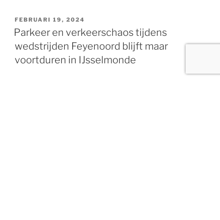
GEPLAATST
FEBRUARI 19, 2024
OP
Parkeer en verkeerschaos tijdens
wedstrijden Feyenoord blijft maar
voortduren in IJsselmonde
Omgeploegde middenberm op de Olympiaweg