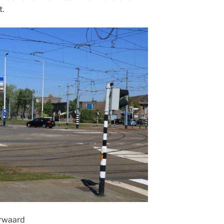
t.
erwaard