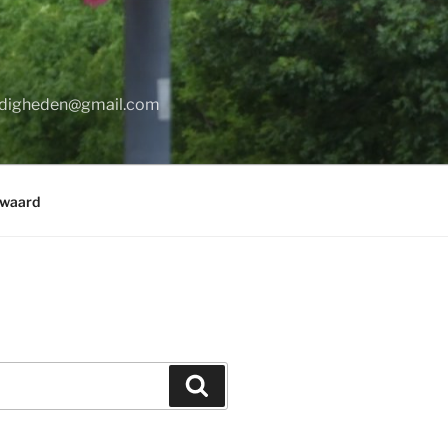
digheden@gmail.com
rwaard
Zoeken