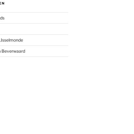
EN
nds
 IJsselmonde
n Beverwaard