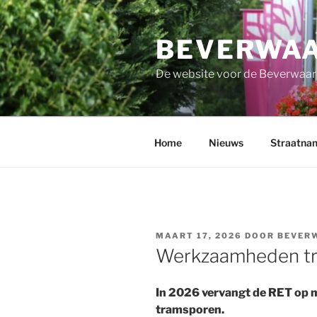
Ga
naar
BEVERWAA
de
inhoud
De website voor de Beverwaar
Home
Nieuws
Straatna
GEPLAATST
MAART 17, 2026
DOOR
BEVER
OP
Werkzaamheden tr
In 2026 vervangt de RET op 
tramsporen.