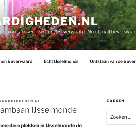
RDIGHEDEN.NL
d en omstreken. Twitter @Beverwaard_Nu of mail
beverwaar
men Beverwaard
Echt IJsselmonds
Ontstaan van de Beve
ZOEKEN
WAARDIGHEDEN.NL
ambaan IJsselmonde
Zoeken
naar:
meerdere plekken in IJsselmonde de