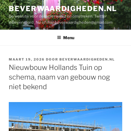
Ga
BEVERWAARDIGHEDEN.NL
naar
De website voor de Beverwaard en omstreken. Twitter
de
@Beverwaard_Nu of mail
beverwaardigheden@gmail.com
inhoud
Menu
GEPLAATST
MAART 19, 2026
DOOR
BEVERWAARDIGHEDEN.NL
OP
Nieuwbouw Hollands Tuin op
schema, naam van gebouw nog
niet bekend