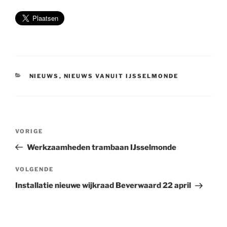
CATEGORIEËN
NIEUWS
,
NIEUWS VANUIT IJSSELMONDE
Bericht
Vorig
VORIGE
navigatie
bericht
Werkzaamheden trambaan IJsselmonde
Volgend
VOLGENDE
bericht
Installatie nieuwe wijkraad Beverwaard 22 april