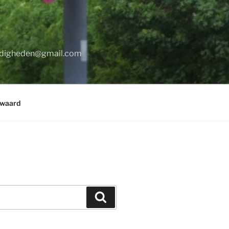
digheden@gmail.com
rwaard
Zoeken