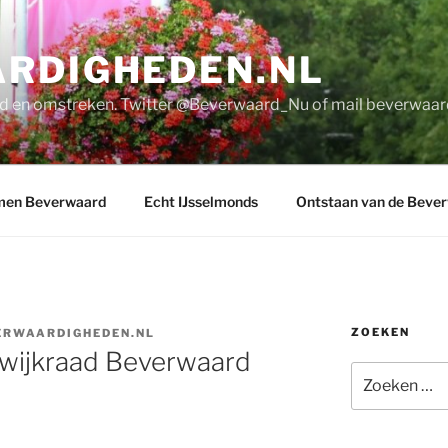
RDIGHEDEN.NL
d en omstreken. Twitter @Beverwaard_Nu of mail
beverwaar
men Beverwaard
Echt IJsselmonds
Ontstaan van de Beve
ZOEKEN
ERWAARDIGHEDEN.NL
 wijkraad Beverwaard
Zoeken
naar: