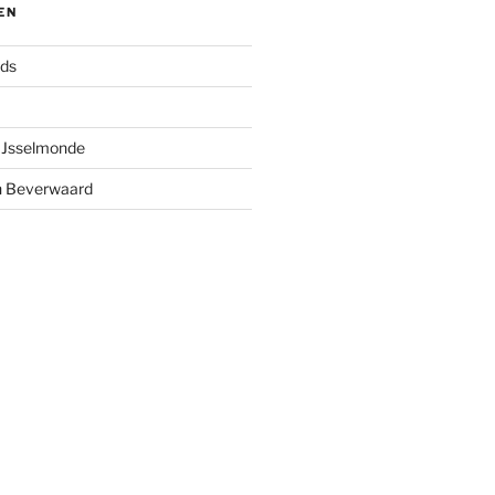
EN
nds
 IJsselmonde
n Beverwaard