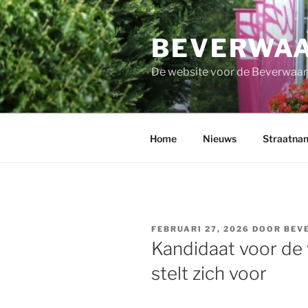
Ga
naar
BEVERWAA
de
inhoud
De website voor de Beverwaar
Home
Nieuws
Straatna
GEPLAATST
FEBRUARI 27, 2026
DOOR
BEV
OP
Kandidaat voor de
stelt zich voor