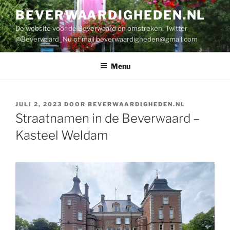
Ga
BEVERWAARDIGHEDEN.NL
naar
De website voor de Beverwaard en omstreken. Twitter
de
@Beverwaard_Nu of mail
beverwaardigheden@gmail.com
inhoud
Menu
GEPLAATST
JULI 2, 2023
DOOR
BEVERWAARDIGHEDEN.NL
OP
Straatnamen in de Beverwaard –
Kasteel Weldam