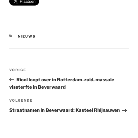
CATEGORIEËN
NIEUWS
Bericht
Vorig
VORIGE
navigatie
bericht
Riool loopt over in Rotterdam-zuid, massale
vissterfte in Beverwaard
Volgend
VOLGENDE
bericht
Straatnamen in Beverwaard: Kasteel Rhijnauwen