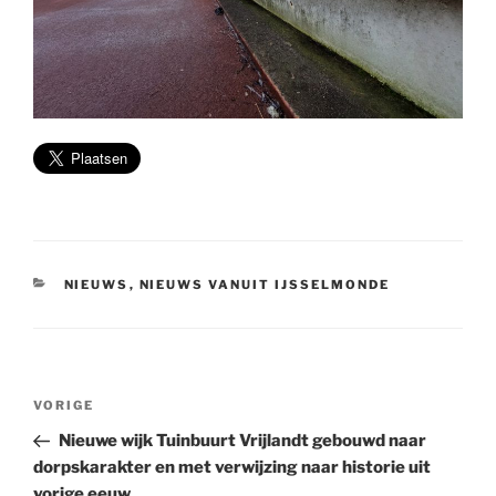
CATEGORIEËN
NIEUWS
,
NIEUWS VANUIT IJSSELMONDE
Bericht
Vorig
VORIGE
navigatie
bericht
Nieuwe wijk Tuinbuurt Vrijlandt gebouwd naar
dorpskarakter en met verwijzing naar historie uit
vorige eeuw