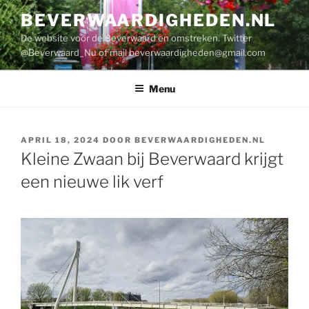
Ga
BEVERWAARDIGHEDEN.NL
naar
De website voor de Beverwaard en omstreken. Twitter
de
@Beverwaard_Nu of mail
beverwaardigheden@gmail.com
inhoud
Menu
GEPLAATST
APRIL 18, 2024
DOOR
BEVERWAARDIGHEDEN.NL
OP
Kleine Zwaan bij Beverwaard krijgt
een nieuwe lik verf