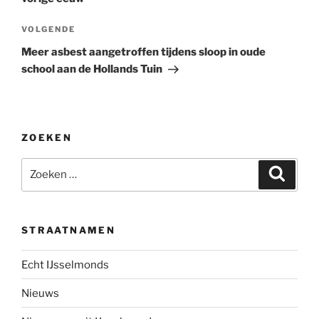
Volgend
VOLGENDE
bericht
Meer asbest aangetroffen tijdens sloop in oude
school aan de Hollands Tuin
ZOEKEN
Zoeken
Zoeke
naar:
STRAATNAMEN
Echt IJsselmonds
Nieuws