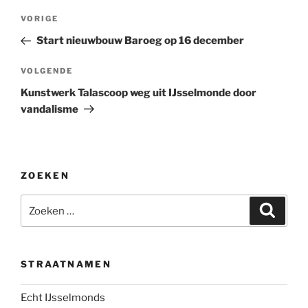
Bericht
Vorig
VORIGE
navigatie
bericht
Start nieuwbouw Baroeg op 16 december
Volgend
VOLGENDE
bericht
Kunstwerk Talascoop weg uit IJsselmonde door
vandalisme
ZOEKEN
Zoeken
Zoeke
naar:
STRAATNAMEN
Echt IJsselmonds