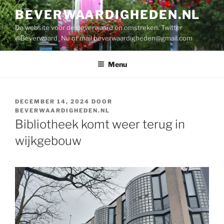
Ga
BEVERWAARDIGHEDEN.NL
naar
De website voor de Beverwaard en omstreken. Twitter
de
@Beverwaard_Nu of mail
beverwaardigheden@gmail.com
inhoud
Menu
GEPLAATST
DECEMBER 14, 2024
DOOR
OP
BEVERWAARDIGHEDEN.NL
Bibliotheek komt weer terug in
wijkgebouw