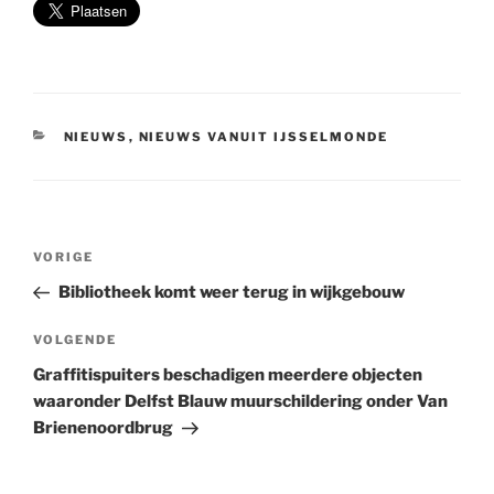
CATEGORIEËN
NIEUWS
,
NIEUWS VANUIT IJSSELMONDE
Bericht
Vorig
VORIGE
navigatie
bericht
Bibliotheek komt weer terug in wijkgebouw
Volgend
VOLGENDE
bericht
Graffitispuiters beschadigen meerdere objecten
waaronder Delfst Blauw muurschildering onder Van
Brienenoordbrug