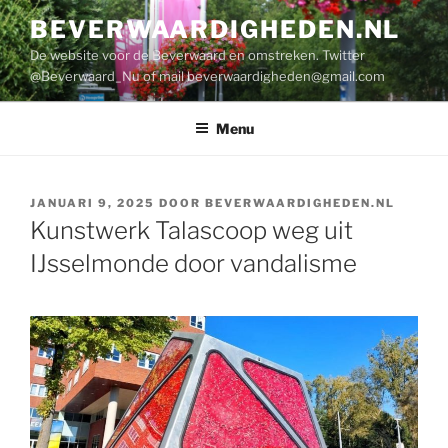
Ga
BEVERWAARDIGHEDEN.NL
naar
De website voor de Beverwaard en omstreken. Twitter
de
@Beverwaard_Nu of mail
beverwaardigheden@gmail.com
inhoud
Menu
GEPLAATST
JANUARI 9, 2025
DOOR
BEVERWAARDIGHEDEN.NL
OP
Kunstwerk Talascoop weg uit
IJsselmonde door vandalisme