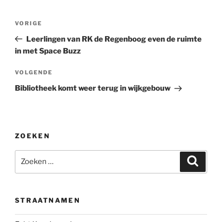
Bericht
Vorig
VORIGE
navigatie
bericht
Leerlingen van RK de Regenboog even de ruimte
in met Space Buzz
Volgend
VOLGENDE
bericht
Bibliotheek komt weer terug in wijkgebouw
ZOEKEN
Zoeken
Zoeke
naar:
STRAATNAMEN