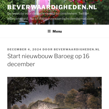
Ga
BEVERWAARDIGHEDEN.NL
naar
De website voor de Beverwaard en omstreken. Twitter
de
@Beverwaard_Nu of mail
beverwaardigheden@gmail.com
inhoud
Menu
GEPLAATST
DECEMBER 4, 2024
DOOR
BEVERWAARDIGHEDEN.NL
OP
Start nieuwbouw Baroeg op 16
december