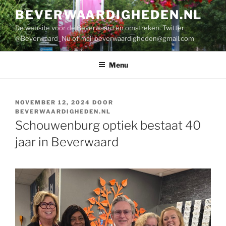
Ga
BEVERWAARDIGHEDEN.NL
naar
De website voor de Beverwaard en omstreken. Twitter
de
@Beverwaard_Nu of mail
beverwaardigheden@gmail.com
inhoud
Menu
GEPLAATST
NOVEMBER 12, 2024
DOOR
OP
BEVERWAARDIGHEDEN.NL
Schouwenburg optiek bestaat 40
jaar in Beverwaard