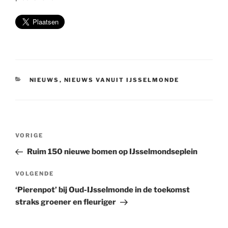
CATEGORIEËN
NIEUWS
,
NIEUWS VANUIT IJSSELMONDE
Bericht
Vorig
VORIGE
navigatie
bericht
Ruim 150 nieuwe bomen op IJsselmondseplein
Volgend
VOLGENDE
bericht
‘Pierenpot’ bij Oud-IJsselmonde in de toekomst
straks groener en fleuriger