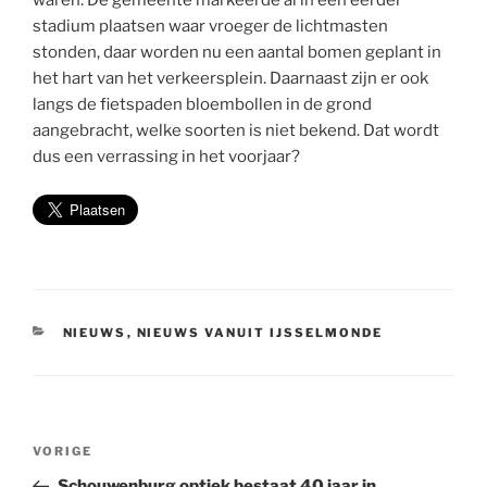
waren. De gemeente markeerde al in een eerder
stadium plaatsen waar vroeger de lichtmasten
stonden, daar worden nu een aantal bomen geplant in
het hart van het verkeersplein. Daarnaast zijn er ook
langs de fietspaden bloembollen in de grond
aangebracht, welke soorten is niet bekend. Dat wordt
dus een verrassing in het voorjaar?
CATEGORIEËN
NIEUWS
,
NIEUWS VANUIT IJSSELMONDE
Bericht
Vorig
VORIGE
navigatie
bericht
Schouwenburg optiek bestaat 40 jaar in