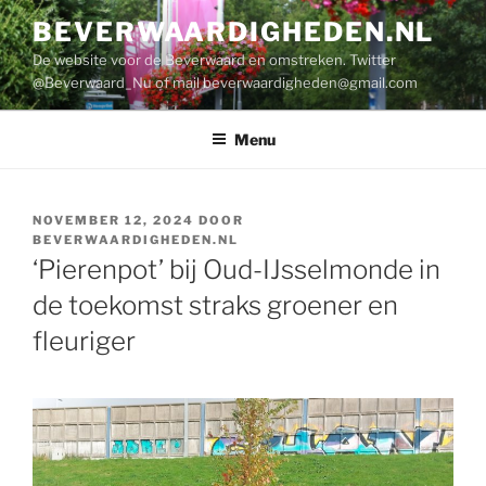
Ga
BEVERWAARDIGHEDEN.NL
naar
De website voor de Beverwaard en omstreken. Twitter
de
@Beverwaard_Nu of mail
beverwaardigheden@gmail.com
inhoud
Menu
GEPLAATST
NOVEMBER 12, 2024
DOOR
OP
BEVERWAARDIGHEDEN.NL
‘Pierenpot’ bij Oud-IJsselmonde in
de toekomst straks groener en
fleuriger