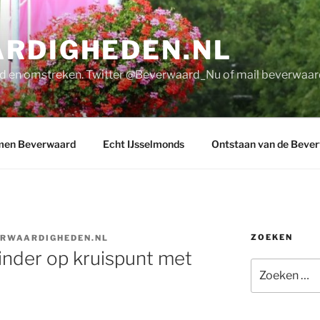
RDIGHEDEN.NL
d en omstreken. Twitter @Beverwaard_Nu of mail
beverwaar
men Beverwaard
Echt IJsselmonds
Ontstaan van de Beve
ZOEKEN
RWAARDIGHEDEN.NL
inder op kruispunt met
Zoeken
naar: