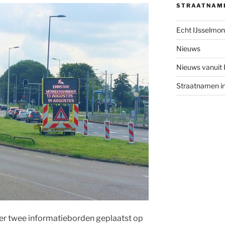
STRAATNAM
Echt IJsselmo
Nieuws
Nieuws vanuit
Straatnamen i
r twee informatieborden geplaatst op