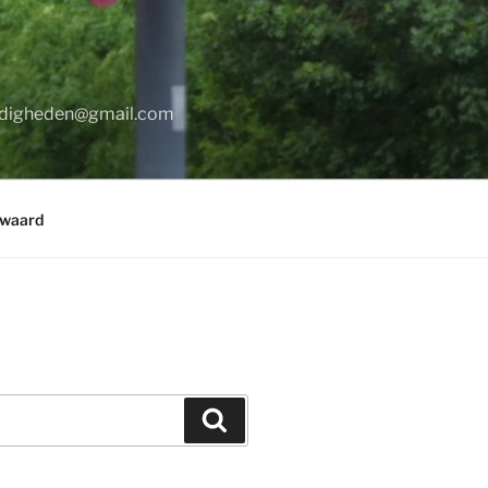
digheden@gmail.com
rwaard
Zoeken