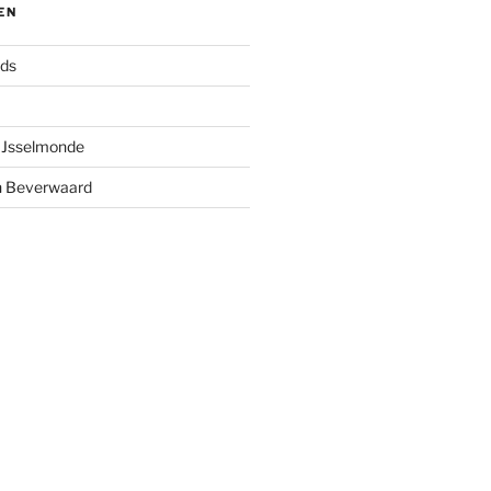
EN
nds
 IJsselmonde
n Beverwaard