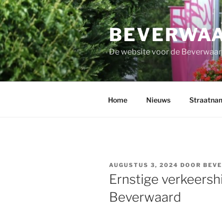
Ga
naar
BEVERWAA
de
inhoud
De website voor de Beverwaar
Home
Nieuws
Straatna
GEPLAATST
AUGUSTUS 3, 2024
DOOR
BEVE
OP
Ernstige verkeersh
Beverwaard