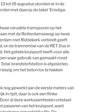
3 tot 19 augustus stonden er in de
rden met daarop de tekst ‘Ernstige
n twee verzakte tramsporen op het
nlaan met de Rotterdamseweg op twee
tterdam met Riddekerk verbindt geeft
, en de tramremise van de RET. Dus in
ud. Het gehele kruispunt heeft voor alle
 open waar gebruik van gemaakt moet
Total-brandstofstation is afgesloten,
n bezig om het beton los te hakken
ok nog gewerkt aan de eerste meters van
k in rijdt, daar is ook een flinke
. Door al deze werkzaamheden ontstaat
et passeren van het kruispunt, want
 toch nog een redelijke file. De