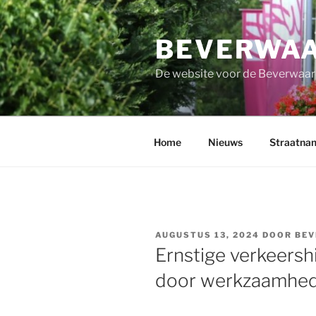
Ga
naar
BEVERWAA
de
inhoud
De website voor de Beverwaar
Home
Nieuws
Straatna
GEPLAATST
AUGUSTUS 13, 2024
DOOR
BEV
OP
Ernstige verkeersh
door werkzaamhede