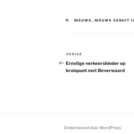
CATEGORIEËN
NIEUWS
,
NIEUWS VANUIT 
Bericht
Vorig
VORIGE
navigatie
bericht
Ernstige verkeershinder op
kruispunt met Beverwaard
Ondersteund door WordPress