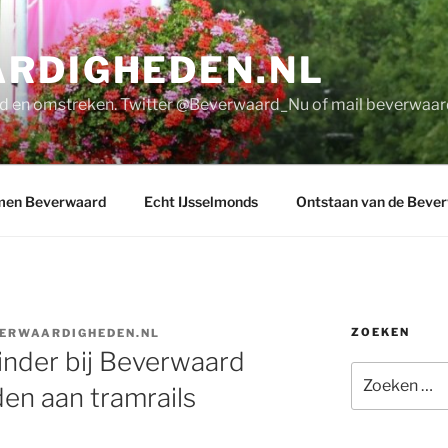
RDIGHEDEN.NL
d en omstreken. Twitter @Beverwaard_Nu of mail
beverwaar
men Beverwaard
Echt IJsselmonds
Ontstaan van de Beve
ZOEKEN
ERWAARDIGHEDEN.NL
inder bij Beverwaard
Zoeken
n aan tramrails
naar: