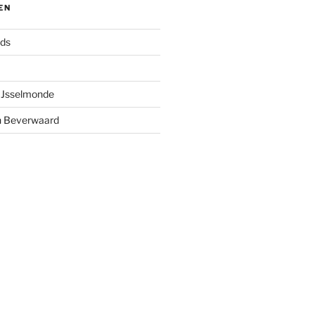
EN
nds
 IJsselmonde
n Beverwaard