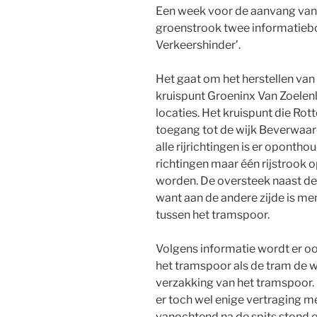
Een week voor de aanvang van 1
groenstrook twee informatiebo
Verkeershinder’.
Het gaat om het herstellen va
kruispunt Groeninx Van Zoele
locaties. Het kruispunt die Ro
toegang tot de wijk Beverwaard
alle rijrichtingen is er opontho
richtingen maar één rijstrook
worden. De oversteek naast de 
want aan de andere zijde is me
tussen het tramspoor.
Volgens informatie wordt er o
het tramspoor als de tram de wij
verzakking van het tramspoor
er toch wel enige vertraging m
vanochtend na de spits stond er