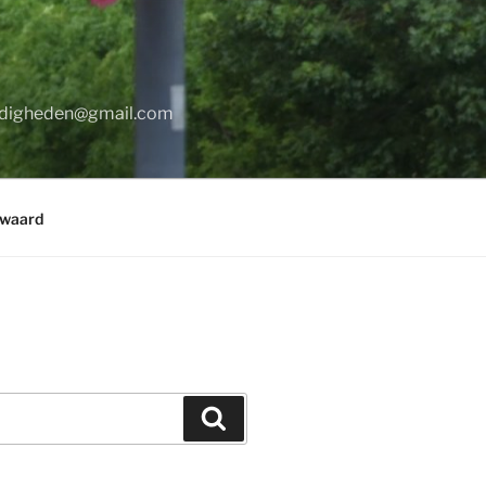
digheden@gmail.com
rwaard
Zoeken