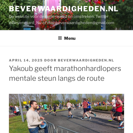
Ga
BEVERWAARDIGHEDEN.NL
naar
De website voor de Beverwaard en omstreken. Twitter
de
@Beverwaard_Nu of mail
beverwaardigheden@gmail.com
inhoud
Menu
GEPLAATST
APRIL 14, 2025
DOOR
BEVERWAARDIGHEDEN.NL
OP
Yakoub geeft marathonhardlopers
mentale steun langs de route