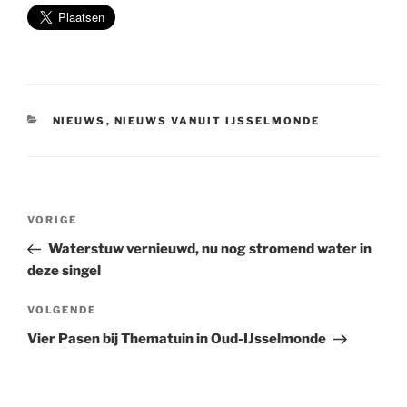
CATEGORIEËN
NIEUWS
,
NIEUWS VANUIT IJSSELMONDE
Bericht
Vorig
VORIGE
navigatie
bericht
Waterstuw vernieuwd, nu nog stromend water in
deze singel
Volgend
VOLGENDE
bericht
Vier Pasen bij Thematuin in Oud-IJsselmonde