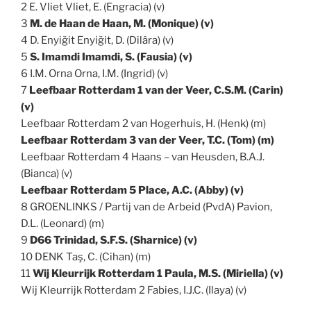
2 E. Vliet Vliet, E. (Engracia) (v)
3
M. de Haan de Haan, M. (Monique) (v)
4 D. Enyiğit Enyiğit, D. (Dilâra) (v)
5
S. Imamdi Imamdi, S. (Fausia) (v)
6 I.M. Orna Orna, I.M. (Ingrid) (v)
7
Leefbaar Rotterdam 1 van der Veer, C.S.M. (Carin)
(v)
Leefbaar Rotterdam 2 van Hogerhuis, H. (Henk) (m)
Leefbaar Rotterdam 3 van der Veer, T.C. (Tom) (m)
Leefbaar Rotterdam 4 Haans – van Heusden, B.A.J.
(Bianca) (v)
Leefbaar Rotterdam 5 Place, A.C. (Abby) (v)
8 GROENLINKS / Partij van de Arbeid (PvdA) Pavion,
D.L. (Leonard) (m)
9
D66 Trinidad, S.F.S. (Sharnice) (v)
10 DENK Taş, C. (Cihan) (m)
11
Wij Kleurrijk Rotterdam 1 Paula, M.S. (Miriella) (v)
Wij Kleurrijk Rotterdam 2 Fabies, I.J.C. (Ilaya) (v)