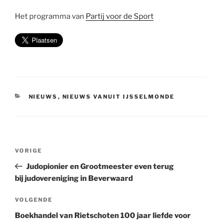
Het programma van
Partij voor de Sport
CATEGORIEËN
NIEUWS
,
NIEUWS VANUIT IJSSELMONDE
Bericht
Vorig
VORIGE
navigatie
bericht
Judopionier en Grootmeester even terug
bij judovereniging in Beverwaard
Volgend
VOLGENDE
bericht
Boekhandel van Rietschoten 100 jaar liefde voor