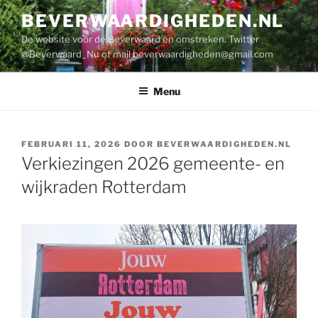
Ga
BEVERWAARDIGHEDEN.NL
naar
De website voor de Beverwaard en omstreken. Twitter
de
@Beverwaard_Nu of mail
beverwaardigheden@gmail.com
inhoud
Menu
GEPLAATST
FEBRUARI 11, 2026
DOOR
BEVERWAARDIGHEDEN.NL
OP
Verkiezingen 2026 gemeente- en
wijkraden Rotterdam