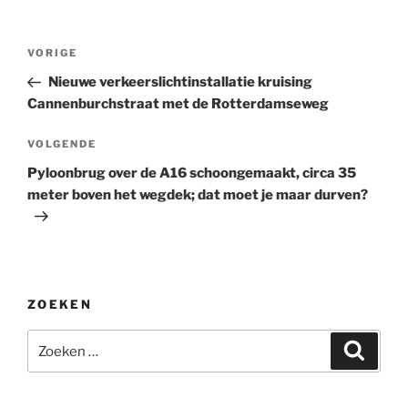
Bericht
Vorig
VORIGE
navigatie
bericht
Nieuwe verkeerslichtinstallatie kruising
Cannenburchstraat met de Rotterdamseweg
Volgend
VOLGENDE
bericht
Pyloonbrug over de A16 schoongemaakt, circa 35
meter boven het wegdek; dat moet je maar durven?
ZOEKEN
Zoeken
Zoeke
naar: