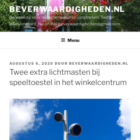
Ga
BEVERWAARDIGHEDEN.NL
naar
De website voor de Beverwaard en omstreken. Twitter
de
@Beverwaard_Nu of mail
beverwaardigheden@gmail.com
inhoud
Menu
GEPLAATST
AUGUSTUS 6, 2025
DOOR
BEVERWAARDIGHEDEN.NL
OP
Twee extra lichtmasten bij
speeltoestel in het winkelcentrum