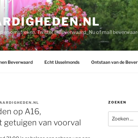
RDIGHEDEN.NL
d en omstreken. Twitter @Beverwaard_Nu of mail
beverwaar
men Beverwaard
Echt IJsselmonds
Ontstaan van de Beve
ZOEKEN
AARDIGHEDEN.NL
en op A16,
Zoeken
 getuigen van voorval
naar: