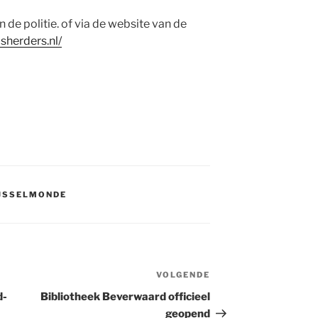
e politie. of via de website van de
sherders.nl/
IJSSELMONDE
VOLGENDE
Volgend
bericht
d-
Bibliotheek Beverwaard officieel
geopend