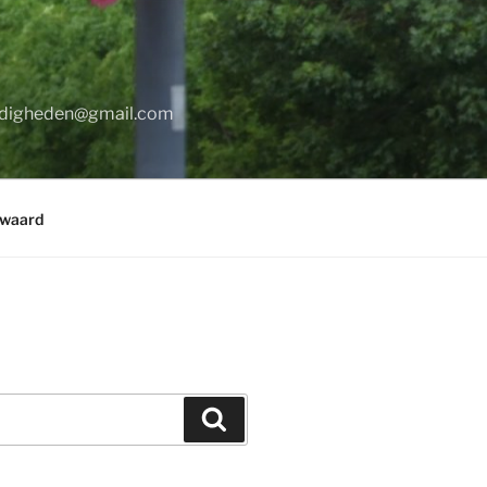
digheden@gmail.com
rwaard
Zoeken