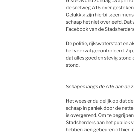
Gisteravond zondag 13 april ro
de snelweg A16 over gestoken,
Gelukkig zijn hierbij geen men
schaap het niet overleefd. Dat 
Facebook van de Stadsherders
De politie, rijkswaterstaat en 
het voorval gecontroleerd. Zi
dat alles goed en stevig ston
stond.
Schapen langs de A16 aan de z
Het wees er duidelijk op dat de
schaap in paniek door de nette
is overgerend. Om te begrijpen
Stadsherders aan het publiek v
hebben zien gebeuren of hier 