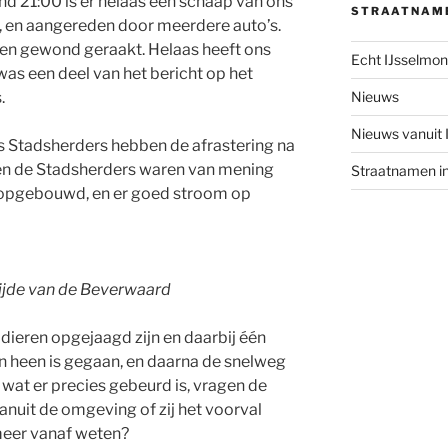
nd 21:00 is er helaas een schaap van ons
STRAATNAM
 en aangereden door meerdere auto’s.
sen gewond geraakt. Helaas heeft ons
Echt IJsselmo
was een deel van het bericht op het
.
Nieuws
Nieuws vanuit
als Stadsherders hebben de afrastering na
j en de Stadsherders waren van mening
Straatnamen i
d opgebouwd, en er goed stroom op
ijde van de Beverwaard
 dieren opgejaagd zijn en daarbij één
n heen is gegaan, en daarna de snelweg
 wat er precies gebeurd is, vragen de
anuit de omgeving of zij het voorval
meer vanaf weten?