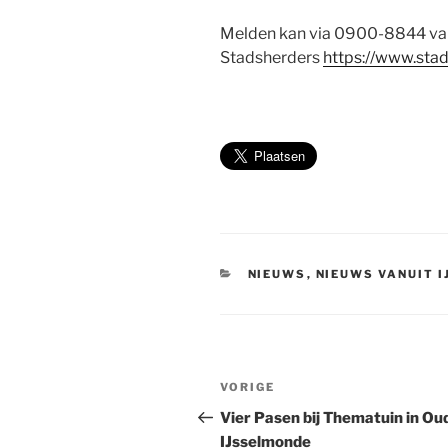
Melden kan via 0900-8844 van d
Stadsherders
https://www.stad
CATEGORIEËN
NIEUWS
,
NIEUWS VANUIT 
Bericht
Vorig
VORIGE
navigatie
bericht
Vier Pasen bij Thematuin in Ou
IJsselmonde