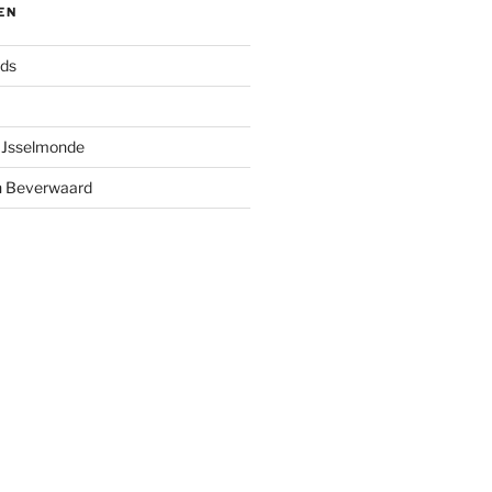
EN
nds
 IJsselmonde
n Beverwaard