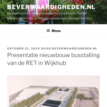
Ga
BEVERWAARDIGHEDEN.NL
naar
De website voor de Beverwaard en omstreken. Twitter
de
@Beverwaard_Nu of mail
beverwaardigheden@gmail.com
inhoud
Menu
GEPLAATST
OKTOBER 21, 2025
DOOR
BEVERWAARDIGHEDEN.NL
OP
Presentatie nieuwbouw busstalling
van de RET in Wijkhub