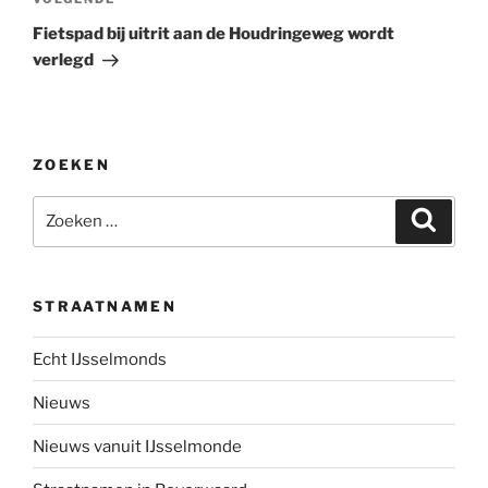
Volgend
bericht
Fietspad bij uitrit aan de Houdringeweg wordt
verlegd
ZOEKEN
Zoeken
Zoeke
naar:
STRAATNAMEN
Echt IJsselmonds
Nieuws
Nieuws vanuit IJsselmonde