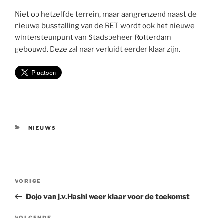
Niet op hetzelfde terrein, maar aangrenzend naast de
nieuwe busstalling van de RET wordt ook het nieuwe
wintersteunpunt van Stadsbeheer Rotterdam
gebouwd. Deze zal naar verluidt eerder klaar zijn.
CATEGORIEËN
NIEUWS
Bericht
Vorig
VORIGE
navigatie
bericht
Dojo van j.v.Hashi weer klaar voor de toekomst
VOLGENDE