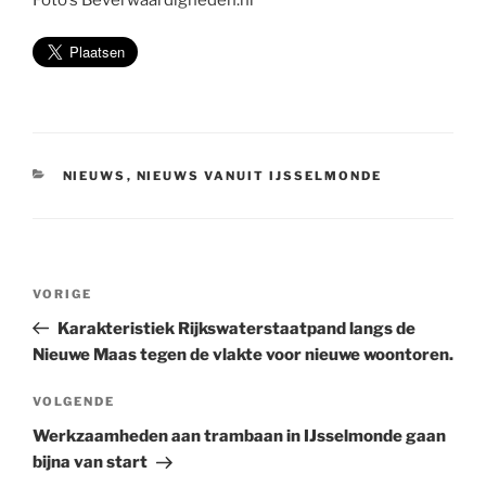
CATEGORIEËN
NIEUWS
,
NIEUWS VANUIT IJSSELMONDE
Bericht
Vorig
VORIGE
navigatie
bericht
Karakteristiek Rijkswaterstaatpand langs de
Nieuwe Maas tegen de vlakte voor nieuwe woontoren.
Volgend
VOLGENDE
bericht
Werkzaamheden aan trambaan in IJsselmonde gaan
bijna van start