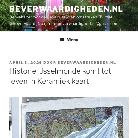
Ga
BEVERWAARDIGHEDEN.NL
naar
De website voor de Beverwaard en omstreken. Twitter
de
@Beverwaard_Nu of mail
beverwaardigheden@gmail.com
inhoud
Menu
GEPLAATST
APRIL 8, 2026
DOOR
BEVERWAARDIGHEDEN.NL
OP
Historie IJsselmonde komt tot
leven in Keramiek kaart