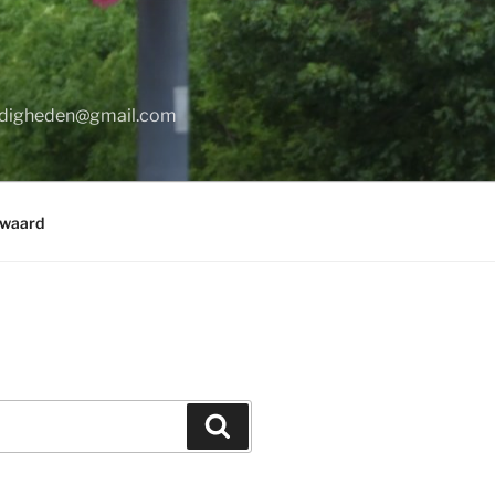
digheden@gmail.com
rwaard
Zoeken