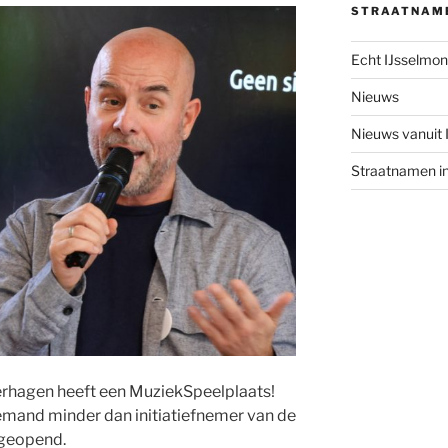
STRAATNAM
Echt IJsselmo
Nieuws
Nieuws vanuit
Straatnamen i
rhagen heeft een MuziekSpeelplaats!
mand minder dan initiatiefnemer van de
 geopend.