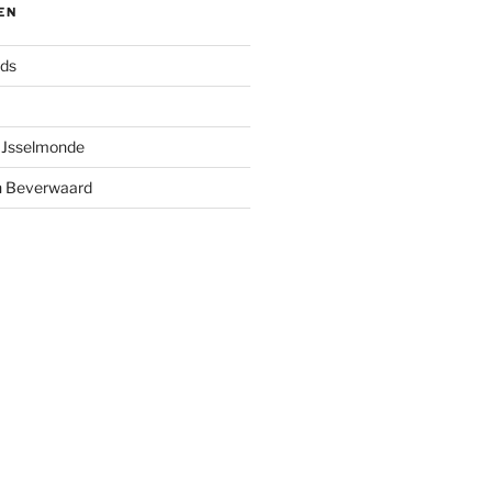
EN
nds
 IJsselmonde
n Beverwaard