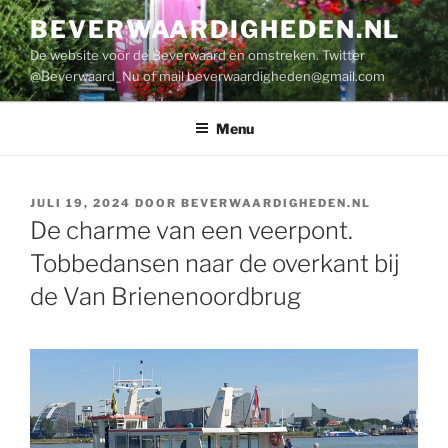
Ga
BEVERWAARDIGHEDEN.NL
naar
De website voor de Beverwaard en omstreken. Twitter
de
@Beverwaard_Nu of mail
beverwaardigheden@gmail.com
inhoud
Menu
GEPLAATST
JULI 19, 2024
DOOR
BEVERWAARDIGHEDEN.NL
OP
De charme van een veerpont.
Tobbedansen naar de overkant bij
de Van Brienenoordbrug