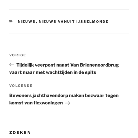
CATEGORIEËN
NIEUWS
,
NIEUWS VANUIT IJSSELMONDE
Bericht
Vorig
VORIGE
navigatie
bericht
Tijdelijk veerpont naast Van Brienenoordbrug
vaart maar met wachttijden in de spits
Volgend
VOLGENDE
bericht
Bewoners jachthavendorp maken bezwaar tegen
komst van flexwoningen
ZOEKEN