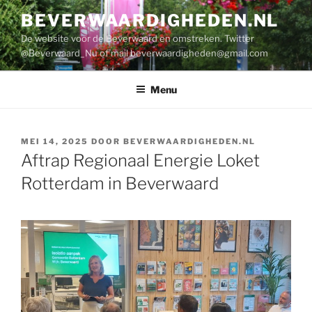
Ga
BEVERWAARDIGHEDEN.NL
naar
De website voor de Beverwaard en omstreken. Twitter
de
@Beverwaard_Nu of mail
beverwaardigheden@gmail.com
inhoud
Menu
GEPLAATST
MEI 14, 2025
DOOR
BEVERWAARDIGHEDEN.NL
OP
Aftrap Regionaal Energie Loket
Rotterdam in Beverwaard