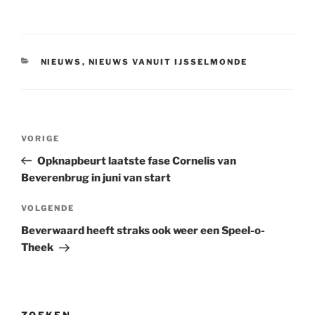
CATEGORIEËN
NIEUWS
,
NIEUWS VANUIT IJSSELMONDE
Bericht
Vorig
VORIGE
navigatie
bericht
Opknapbeurt laatste fase Cornelis van
Beverenbrug in juni van start
Volgend
VOLGENDE
bericht
Beverwaard heeft straks ook weer een Speel-o-
Theek